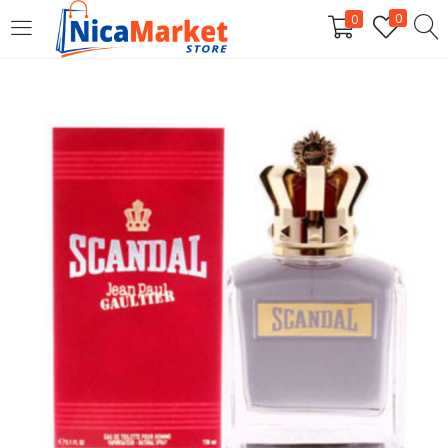
0
0
INICIAR SESIÓN
Introduzca su nombre de usuario y contraseña para iniciar
sesión.
Por favor, introduce una respuesta en dígitos:
8 − 7 =
Recordarme