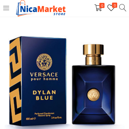
0
0
INICIAR SESIÓN
Introduzca su nombre de usuario y contraseña para iniciar
sesión.
Por favor, introduce una respuesta en dígitos:
catorce + 2 =
Recordarme