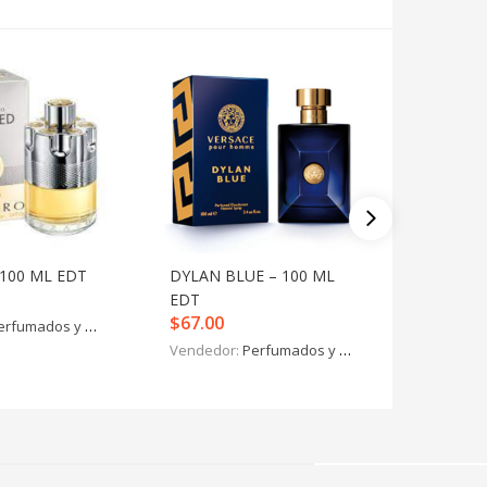
100 ML EDT
DYLAN BLUE – 100 ML
RAGHBA
EDT
– 100 M
$
67.00
$
30.00
erfumados y más
Vendedor:
Perfumados y más
Vendedo