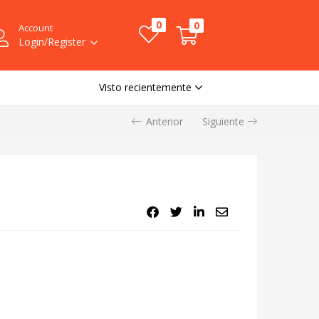
0
0
Account
Login/Register
Visto recientemente
Anterior
Siguiente