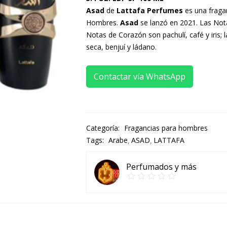
Asad
de
Lattafa Perfumes
es una fragan
Hombres.
Asad
se lanzó en 2021. Las Nota
Notas de Corazón son pachulí, café y iris;
seca, benjuí y ládano.
Contactar vía WhatsApp
Categoría:
Fragancias para hombres
Tags:
Arabe
ASAD
LATTAFA
Perfumados y más