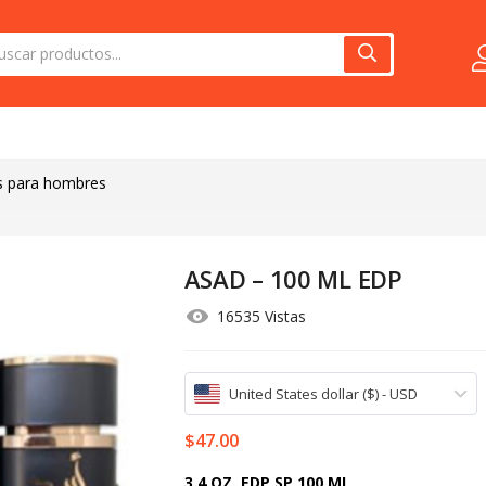
s para hombres
ASAD – 100 ML EDP
16535 Vistas
United States dollar ($) - USD
$
47.00
3.4 OZ. EDP SP 100 ML