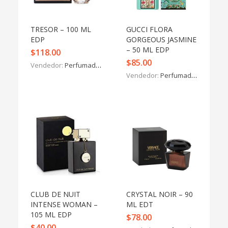
TRESOR – 100 ML
GUCCI FLORA
EDP
GORGEOUS JASMINE
– 50 ML EDP
$
118.00
$
85.00
Vendedor:
Perfumados y más
Vendedor:
Perfumados y más
CLUB DE NUIT
CRYSTAL NOIR – 90
INTENSE WOMAN –
ML EDT
105 ML EDP
$
78.00
$
40.00