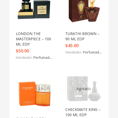
LONDON THE
TURATHI BROWN –
MASTERPIECE – 100
90 ML EDP
ML EDP
$
45.00
$
50.00
Vendedor:
Perfumados y más
Vendedor:
Perfumados y más
Agotado
CHECKMATE KING –
100 ML EDP