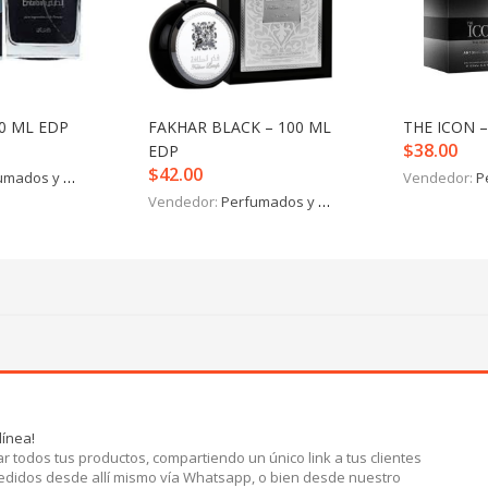
0 ML EDP
FAKHAR BLACK – 100 ML
THE ICON –
$
38.00
EDP
$
42.00
mados y más
Vendedor:
P
Vendedor:
Perfumados y más
línea!
r todos tus productos, compartiendo un único link a tus clientes
pedidos desde allí mismo vía Whatsapp, o bien desde nuestro