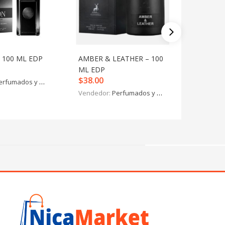
 100 ML EDP
AMBER & LEATHER – 100
ESCAPE 
ML EDP
ML EDT
$
38.00
$
42.00
erfumados y más
Vendedor:
Perfumados y más
Vendedo