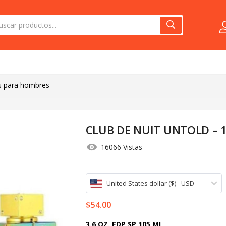
s para hombres
CLUB DE NUIT UNTOLD – 
16066 Vistas
United States dollar ($) - USD
$
54.00
3.6 OZ. EDP SP 105 ML