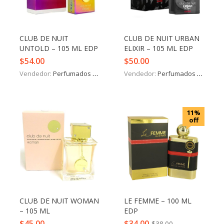
CLUB DE NUIT
CLUB DE NUIT URBAN
UNTOLD – 105 ML EDP
ELIXIR – 105 ML EDP
$
54.00
$
50.00
Vendedor:
Perfumados y más
Vendedor:
Perfumados y más
11%
off
CLUB DE NUIT WOMAN
LE FEMME – 100 ML
– 105 ML
EDP
$
45.00
$
34.00
$
38.00