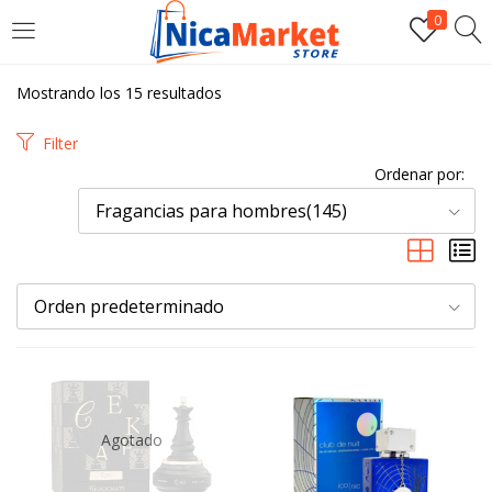
0
INICIAR SESIÓN
Mostrando los 15 resultados
Introduzca su nombre de usuario y contraseña para iniciar
Filter
sesión.
Ordenar por:
Fragancias para hombres(145)
Orden predeterminado
Por favor, introduce una respuesta en dígitos:
4 × tres =
Agotado
Recordarme