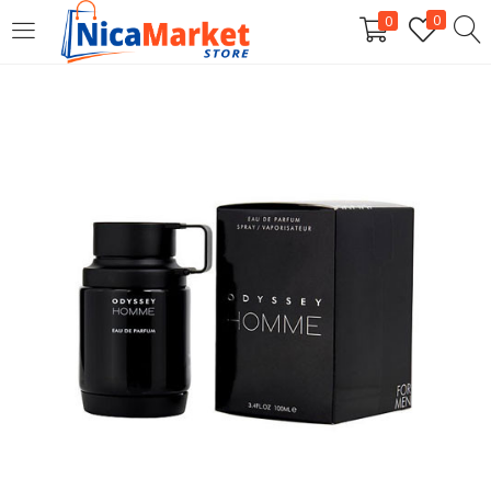
0
0
INICIAR SESIÓN
Introduzca su nombre de usuario y contraseña para iniciar
sesión.
Por favor, introduce una respuesta en dígitos:
once + ocho =
Recordarme