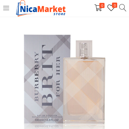
0
0
INICIAR SESIÓN
Introduzca su nombre de usuario y contraseña para iniciar
sesión.
Por favor, introduce una respuesta en dígitos:
9 + 14 =
Recordarme