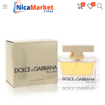
0
0
INICIAR SESIÓN
Introduzca su nombre de usuario y contraseña para iniciar
sesión.
Por favor, introduce una respuesta en dígitos:
7 − 6 =
Recordarme