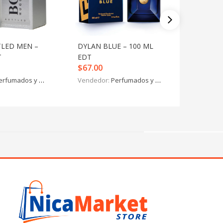
LED MEN –
DYLAN BLUE – 100 ML
CK IN2U
T
EDT
ML EDT
$
67.00
$
37.00
erfumados y más
Vendedor:
Perfumados y más
Vendedo