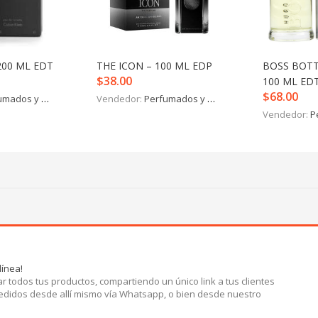
200 ML EDT
THE ICON – 100 ML EDP
BOSS BOTT
$
38.00
100 ML ED
$
68.00
mados y más
Vendedor:
Perfumados y más
Vendedor:
P
línea!
r todos tus productos, compartiendo un único link a tus clientes
pedidos desde allí mismo vía Whatsapp, o bien desde nuestro