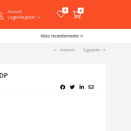
0
0
Account
Login/Register
Visto recientemente
Anterior
Siguiente
EDP