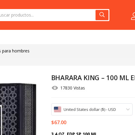
s para hombres
BHARARA KING – 100 ML 
17830 Vistas
United States dollar ($) - USD
$
67.00
3.4 OZ. EDP SP 100 ML