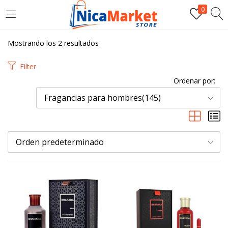
0
INICIAR SESIÓN
Mostrando los 2 resultados
Introduzca su nombre de usuario y contraseña para iniciar
Filter
sesión.
Ordenar por:
Fragancias para hombres(145)
Orden predeterminado
Por favor, introduce una respuesta en dígitos:
dieciocho + 3 =
Recordarme