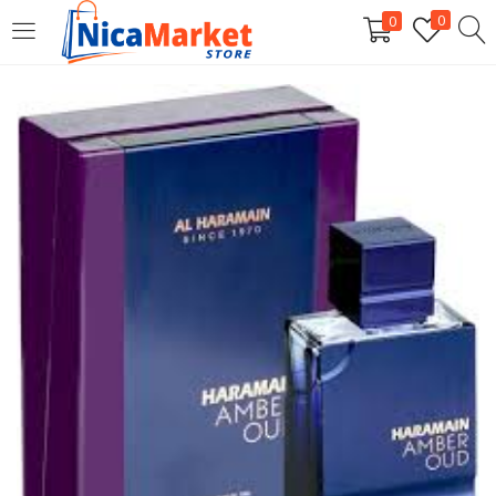
0
0
INICIAR SESIÓN
Introduzca su nombre de usuario y contraseña para iniciar
sesión.
Por favor, introduce una respuesta en dígitos:
nueve + trece =
Recordarme