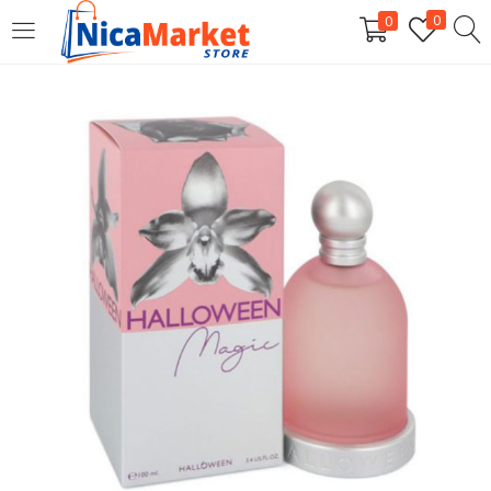
0
0
INICIAR SESIÓN
Introduzca su nombre de usuario y contraseña para iniciar
sesión.
Por favor, introduce una respuesta en dígitos:
5 × 5 =
Recordarme