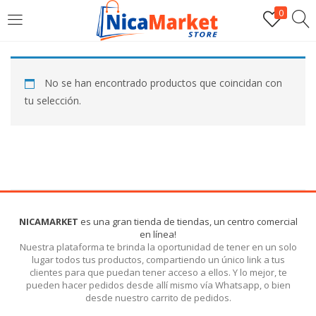
0
INICIAR SESIÓN
No se han encontrado productos que coincidan con
Introduzca su nombre de usuario y contraseña para iniciar
tu selección.
sesión.
Por favor, introduce una respuesta en dígitos:
NICAMARKET
es una gran tienda de tiendas, un centro comercial
en línea!
10 − 7 =
Nuestra plataforma te brinda la oportunidad de tener en un solo
lugar todos tus productos, compartiendo un único link a tus
clientes para que puedan tener acceso a ellos. Y lo mejor, te
pueden hacer pedidos desde allí mismo vía Whatsapp, o bien
Recordarme
desde nuestro carrito de pedidos.