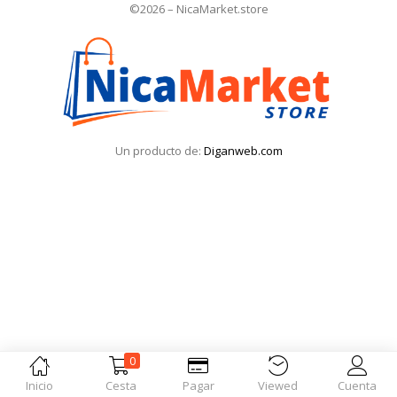
©2026 – NicaMarket.store
Iniciar Sesión
Olvidó la contraseña?
Un producto de:
Diganweb.com
0
Inicio
Cesta
Pagar
Viewed
Cuenta