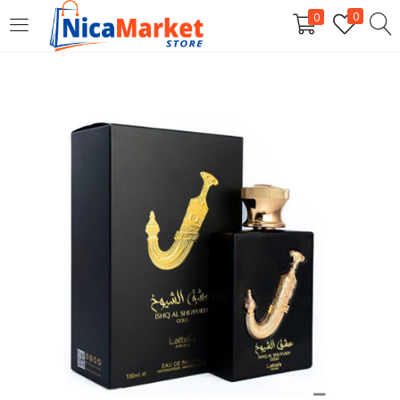
0
0
INICIAR SESIÓN
Introduzca su nombre de usuario y contraseña para iniciar
sesión.
Por favor, introduce una respuesta en dígitos:
dieciocho − 17 =
Recordarme