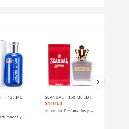
T – 125 ML
SCANDAL – 150 ML EDT
212 MEN
$
110.00
$
82.00
Vendedor:
Perfumados y más
Vendedo
erfumados y más