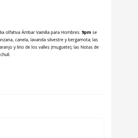
lia olfativa Ámbar Vainilla para Hombres.
9pm
se
zana, canela, lavanda silvestre y bergamota; las
anjo y lirio de los valles (muguete); las Notas de
chulí.