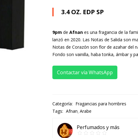
3.4 OZ. EDP SP
9pm
de
Afnan
es una fragancia de la fami
lanzó en 2020. Las Notas de Salida son man
Notas de Corazón son flor de azahar del nar
Fondo son vainilla, haba tonka, ámbar y pa
Contactar vía WhatsApp
Categoría:
Fragancias para hombres
Tags:
Afnan
Arabe
Perfumados y más