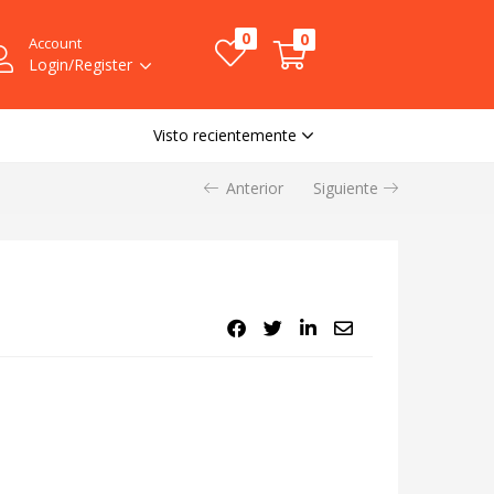
0
0
Account
Login/Register
Visto recientemente
Anterior
Siguiente