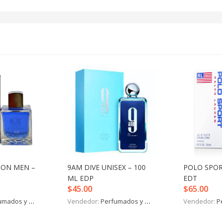
ION MEN –
9AM DIVE UNISEX – 100
POLO SPOR
ML EDP
EDT
$
45.00
$
65.00
mados y más
Vendedor:
Perfumados y más
Vendedor:
P