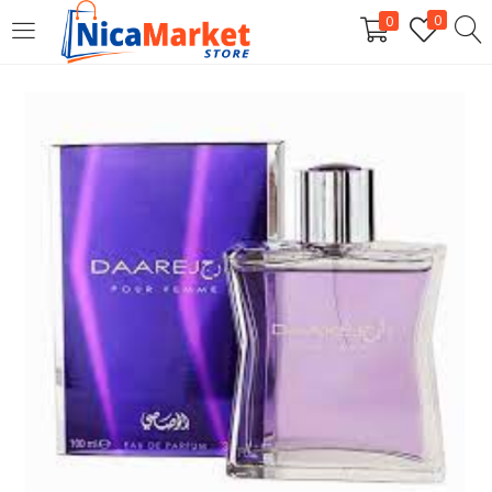
0
0
INICIAR SESIÓN
Introduzca su nombre de usuario y contraseña para iniciar
sesión.
Por favor, introduce una respuesta en dígitos:
3 × tres =
Recordarme