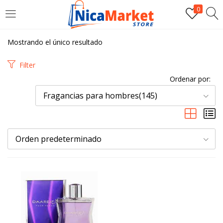
0
INICIAR SESIÓN
Mostrando el único resultado
Introduzca su nombre de usuario y contraseña para iniciar
Filter
sesión.
Ordenar por:
Fragancias para hombres(145)
Orden predeterminado
Por favor, introduce una respuesta en dígitos:
cinco × cuatro =
Recordarme