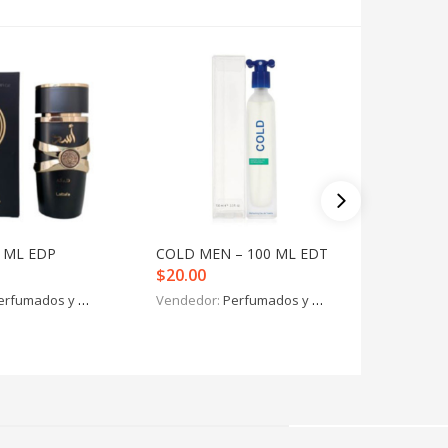
0 ML EDP
COLD MEN – 100 ML EDT
TOMMY H
$
20.00
ML EDT
$
47.00
erfumados y más
Vendedor:
Perfumados y más
Vendedo