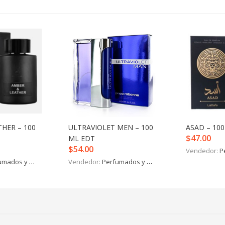
HER – 100
ULTRAVIOLET MEN – 100
ASAD – 10
$
47.00
ML EDT
$
54.00
Vendedor:
P
mados y más
Vendedor:
Perfumados y más