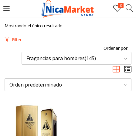
0
INICIAR SESIÓN
Mostrando el único resultado
Introduzca su nombre de usuario y contraseña para iniciar
Filter
sesión.
Ordenar por:
Fragancias para hombres(145)
Orden predeterminado
Por favor, introduce una respuesta en dígitos:
veinte + doce =
Recordarme