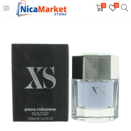
0
0
INICIAR SESIÓN
Introduzca su nombre de usuario y contraseña para iniciar
sesión.
Por favor, introduce una respuesta en dígitos:
4 × uno =
Recordarme