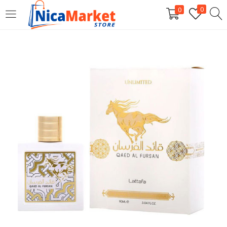
0
0
INICIAR SESIÓN
Introduzca su nombre de usuario y contraseña para iniciar
sesión.
Por favor, introduce una respuesta en dígitos:
uno × dos =
Recordarme