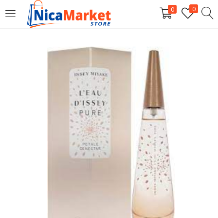
0
0
INICIAR SESIÓN
Introduzca su nombre de usuario y contraseña para iniciar
sesión.
Por favor, introduce una respuesta en dígitos:
17 + 7 =
Recordarme