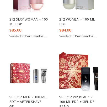
Iniciar Sesión
Olvidó la contraseña?
212 SEXY WOMAN – 100
212 WOMEN – 100 ML
ML EDP
EDT
$
85.00
$
84.00
Vendedor:
Perfumados y más
Vendedor:
Perfumados y más
SET 212 MEN – 100 ML
SET 212 VIP BLACK –
EDT = AFTER SHAVE
100 ML EDP + GEL DE
GEL
BAÑO