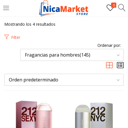
0
INICIAR SESIÓN
Mostrando los 4 resultados
Introduzca su nombre de usuario y contraseña para iniciar
Filter
sesión.
Ordenar por:
Fragancias para hombres(145)
Orden predeterminado
Por favor, introduce una respuesta en dígitos:
2 + 8 =
Recordarme