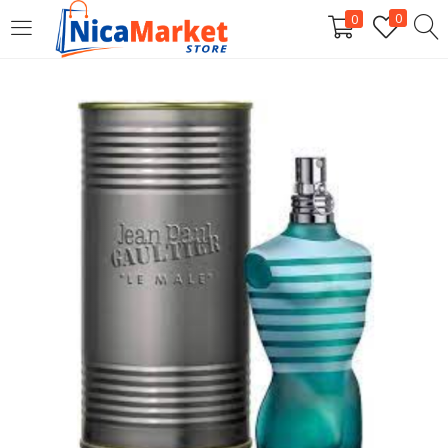
0
0
INICIAR SESIÓN
Introduzca su nombre de usuario y contraseña para iniciar
sesión.
Por favor, introduce una respuesta en dígitos:
20 + 11 =
Recordarme