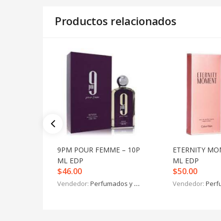
Productos relacionados
9PM POUR FEMME – 10P
ETERNITY MO
ML EDP
ML EDP
$
46.00
$
50.00
Vendedor:
Perfumados y más
Vendedor:
Perfu