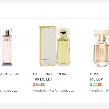
MENT – 100
CAROLINA HERRERA –
BOSS THE 
100 ML EDT
ML EDP
$
65.00
$
72.00
mados y más
Vendedor:
Perfumados y más
Vendedor:
P