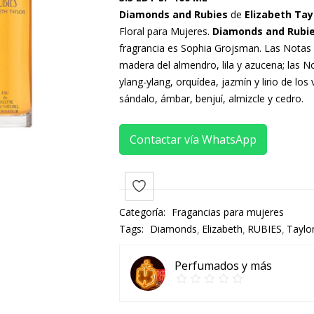
Diamonds and Rubies
de
Elizabeth Tay
Floral para Mujeres.
Diamonds and Rubi
fragrancia es Sophia Grojsman. Las Notas 
madera del almendro, lila y azucena; las N
ylang-ylang, orquídea, jazmín y lirio de los
sándalo, ámbar, benjuí, almizcle y cedro.
Contactar vía WhatsApp
Categoría:
Fragancias para mujeres
Tags:
Diamonds
Elizabeth
RUBIES
Taylo
Perfumados y más