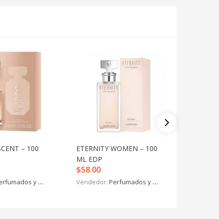
SCENT – 100
ETERNITY WOMEN – 100
9AM PO
ML EDP
ML EDP
$
58.00
$
46.00
erfumados y más
Vendedor:
Perfumados y más
Vendedo