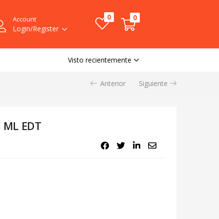
$
32.00
0
0
Account
Disponibilidad:
Sin existencias
Login/Register
Visto recientemente
Anterior
Siguiente
0 ML EDT