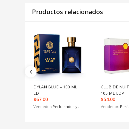
Productos relacionados
DYLAN BLUE – 100 ML
CLUB DE NUI
EDT
105 ML EDP
$
67.00
$
54.00
Vendedor:
Perfumados y más
Vendedor:
Perfu