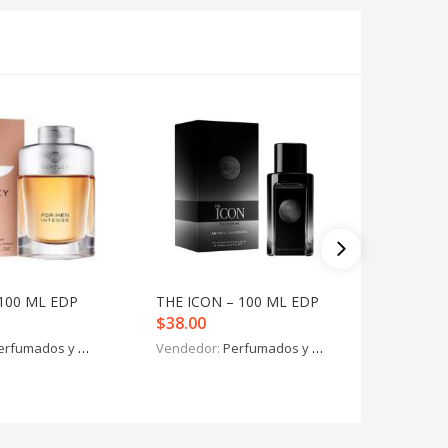
100 ML EDP
THE ICON – 100 ML EDP
ASAD – 
$
38.00
$
47.00
erfumados y más
Vendedor:
Perfumados y más
Vendedo