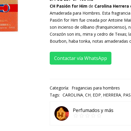
CH Pasión for Him
de
Carolina Herrera
e
Amaderada para Hombres. Esta fragrancia
Pasión for Him fue creada por Antoine Mai
son incienso de olíbano (franquincienso), n
Corazón son iris, mirra y cedro de Texas; l
Bourbon, haba tonka, notas amaderadas 
Contactar vía WhatsApp
Categoría:
Fragancias para hombres
Tags:
CAROLINA
CH
EDP
HERRERA
PAS
Perfumados y más