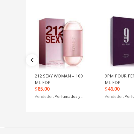
212 SEXY WOMAN – 100
9PM POUR FE
ML EDP
ML EDP
$
85.00
$
46.00
Vendedor:
Perfumados y más
Vendedor:
Perfu