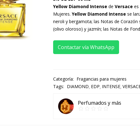
Yellow Diamond Intense
de
Versace
es 
Mujeres.
Yellow Diamond Intense
se lan
neroli y bergamota; las Notas de Corazón s
(olivo oloroso) y jazmín; las Notas de Fon
Contactar vía WhatsApp
Categoría:
Fragancias para mujeres
Tags:
DIAMOND
EDP
INTENSE
VERSAC
Perfumados y más