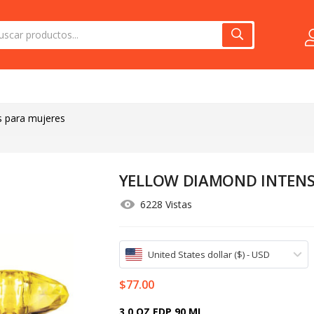
s para mujeres
YELLOW DIAMOND INTENSE
6228 Vistas
United States dollar ($) - USD
$
77.00
3.0 OZ EDP 90 ML