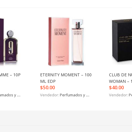
MME – 10P
ETERNITY MOMENT – 100
CLUB DE N
ML EDP
WOMAN – 1
$
50.00
$
40.00
mados y más
Vendedor:
Perfumados y más
Vendedor:
P