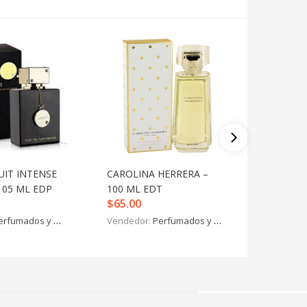
UIT INTENSE
CAROLINA HERRERA –
9AM PO
05 ML EDP
100 ML EDT
ML EDP
$
65.00
$
46.00
erfumados y más
Vendedor:
Perfumados y más
Vendedo