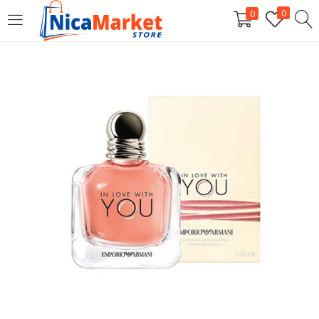
0
0
INICIAR SESIÓN
Introduzca su nombre de usuario y contraseña para iniciar
sesión.
Por favor, introduce una respuesta en dígitos:
12 + diecisiete =
Recordarme