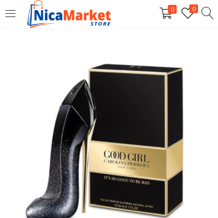
0
0
INICIAR SESIÓN
Introduzca su nombre de usuario y contraseña para iniciar
sesión.
Por favor, introduce una respuesta en dígitos:
2 × 5 =
Recordarme