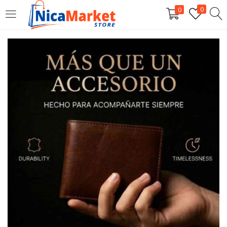
0
0
INICIAR SESIÓN
Introduzca su nombre de usuario y contraseña para iniciar
sesión.
Por favor, introduce una respuesta en dígitos:
4 × 5 =
Recordarme