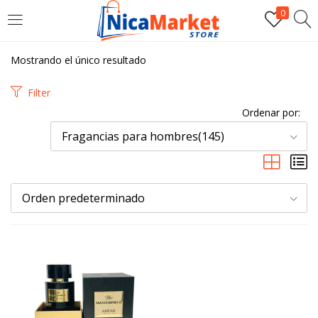
0
INICIAR SESIÓN
Mostrando el único resultado
Introduzca su nombre de usuario y contraseña para iniciar
Filter
sesión.
Ordenar por:
Fragancias para hombres(145)
Orden predeterminado
Por favor, introduce una respuesta en dígitos:
tres + 18 =
Recordarme