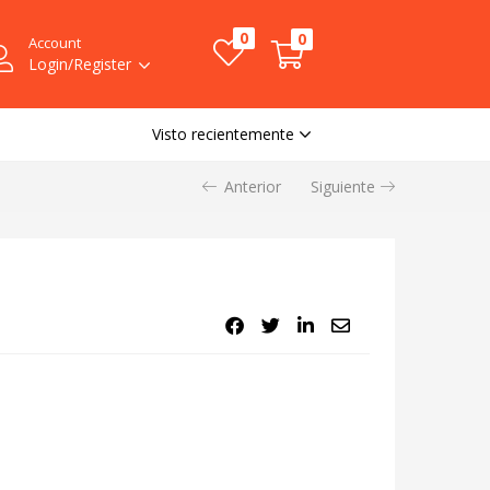
0
0
Account
Login/Register
Visto recientemente
Anterior
Siguiente