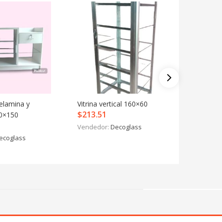
elamina y
Vitrina vertical 160×60
Vitrina 
$
213.51
00×150
100×50
$
140.5
Vendedor:
Decoglass
ecoglass
Vendedo