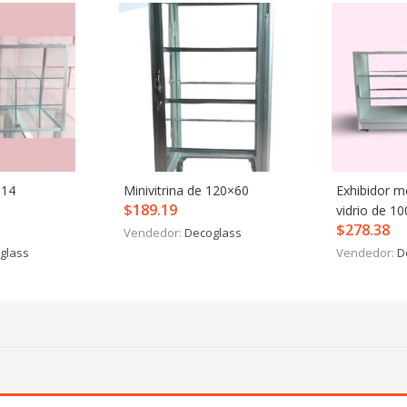
 14
Minivitrina de 120×60
Exhibidor m
$
189.19
vidrio de 1
$
278.38
Vendedor:
Decoglass
glass
Vendedor:
D