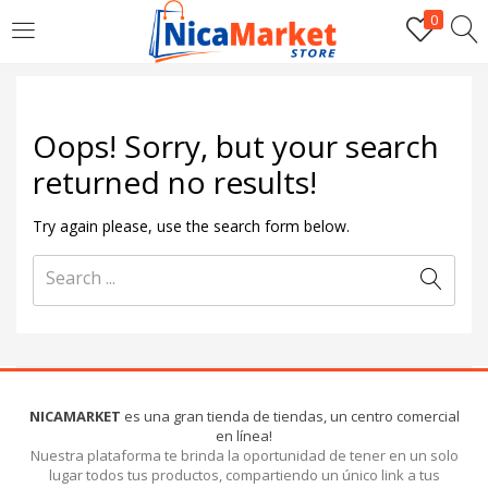
0
INICIAR SESIÓN
Introduzca su nombre de usuario y contraseña para iniciar
Oops!
Sorry, but your search
sesión.
returned no results!
Try again please, use the search form below.
Por favor, introduce una respuesta en dígitos:
18 − tres =
NICAMARKET
es una gran tienda de tiendas, un centro comercial
en línea!
Recordarme
Nuestra plataforma te brinda la oportunidad de tener en un solo
lugar todos tus productos, compartiendo un único link a tus