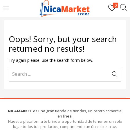
0
INICIAR SESIÓN
Introduzca su nombre de usuario y contraseña para iniciar
Oops!
Sorry, but your search
sesión.
returned no results!
Try again please, use the search form below.
Por favor, introduce una respuesta en dígitos:
6 + dieciocho =
NICAMARKET
es una gran tienda de tiendas, un centro comercial
en línea!
Recordarme
Nuestra plataforma te brinda la oportunidad de tener en un solo
lugar todos tus productos, compartiendo un único link a tus