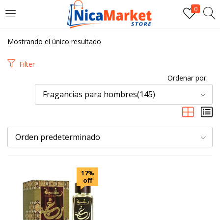
0
INICIAR SESIÓN
Mostrando el único resultado
Introduzca su nombre de usuario y contraseña para iniciar
Filter
sesión.
Ordenar por:
Fragancias para hombres(145)
Orden predeterminado
Por favor, introduce una respuesta en dígitos:
diecinueve + 10 =
17%
off
Recordarme