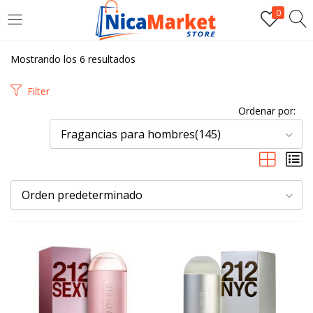
0
INICIAR SESIÓN
Mostrando los 6 resultados
Introduzca su nombre de usuario y contraseña para iniciar
Filter
sesión.
Ordenar por:
Fragancias para hombres(145)
Orden predeterminado
Por favor, introduce una respuesta en dígitos:
veinte + 20 =
Recordarme