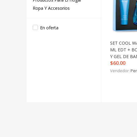
Ropa Y Accesorios
En oferta
SET COOL WA
ML EDT + B
Y GEL DE B
$
60.00
Vendedor:
Per