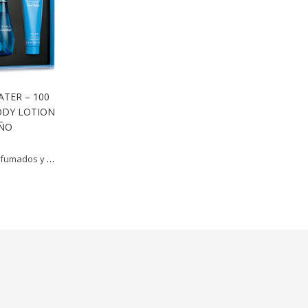
TER – 100
ODY LOTION
AÑO
fumados y más