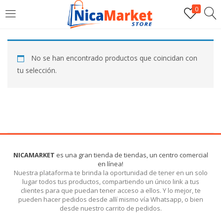
0
INICIAR SESIÓN
No se han encontrado productos que coincidan con
Introduzca su nombre de usuario y contraseña para iniciar
tu selección.
sesión.
Por favor, introduce una respuesta en dígitos:
NICAMARKET
es una gran tienda de tiendas, un centro comercial
en línea!
tres × uno =
Nuestra plataforma te brinda la oportunidad de tener en un solo
lugar todos tus productos, compartiendo un único link a tus
clientes para que puedan tener acceso a ellos. Y lo mejor, te
pueden hacer pedidos desde allí mismo vía Whatsapp, o bien
Recordarme
desde nuestro carrito de pedidos.