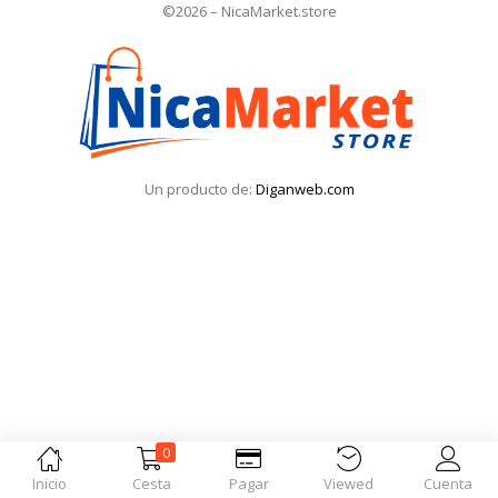
©2026 – NicaMarket.store
Iniciar Sesión
Olvidó la contraseña?
Un producto de:
Diganweb.com
0
Inicio
Cesta
Pagar
Viewed
Cuenta