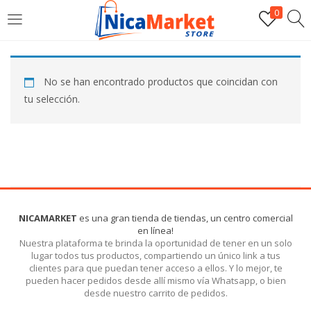
0
INICIAR SESIÓN
No se han encontrado productos que coincidan con
Introduzca su nombre de usuario y contraseña para iniciar
tu selección.
sesión.
Por favor, introduce una respuesta en dígitos:
NICAMARKET
es una gran tienda de tiendas, un centro comercial
en línea!
dieciocho − catorce =
Nuestra plataforma te brinda la oportunidad de tener en un solo
lugar todos tus productos, compartiendo un único link a tus
clientes para que puedan tener acceso a ellos. Y lo mejor, te
pueden hacer pedidos desde allí mismo vía Whatsapp, o bien
Recordarme
desde nuestro carrito de pedidos.