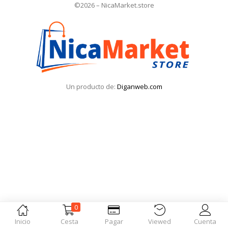
©2026 – NicaMarket.store
Iniciar Sesión
Olvidó la contraseña?
Un producto de:
Diganweb.com
0
Inicio
Cesta
Pagar
Viewed
Cuenta