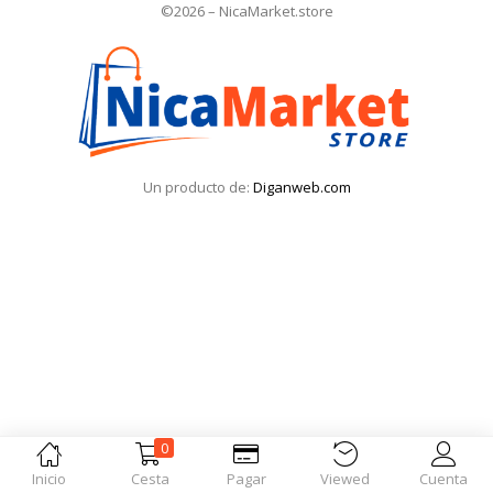
©2026 – NicaMarket.store
Iniciar Sesión
Olvidó la contraseña?
Un producto de:
Diganweb.com
0
Inicio
Cesta
Pagar
Viewed
Cuenta