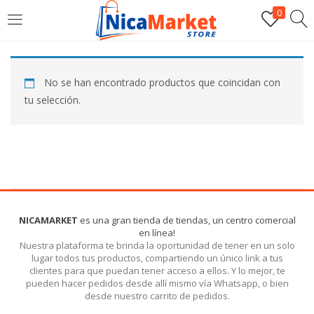
0
INICIAR SESIÓN
No se han encontrado productos que coincidan con
Introduzca su nombre de usuario y contraseña para iniciar
tu selección.
sesión.
Por favor, introduce una respuesta en dígitos:
NICAMARKET
es una gran tienda de tiendas, un centro comercial
en línea!
4 + tres =
Nuestra plataforma te brinda la oportunidad de tener en un solo
lugar todos tus productos, compartiendo un único link a tus
clientes para que puedan tener acceso a ellos. Y lo mejor, te
pueden hacer pedidos desde allí mismo vía Whatsapp, o bien
Recordarme
desde nuestro carrito de pedidos.