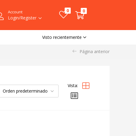
0
0
Account
Login/Register
Visto recientemente
Página anterior
Vista:
Orden predeterminado