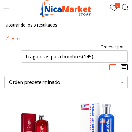
0
INICIAR SESIÓN
Mostrando los 3 resultados
Introduzca su nombre de usuario y contraseña para iniciar
Filter
sesión.
Ordenar por:
Fragancias para hombres(145)
Orden predeterminado
Por favor, introduce una respuesta en dígitos:
7 + seis =
Recordarme