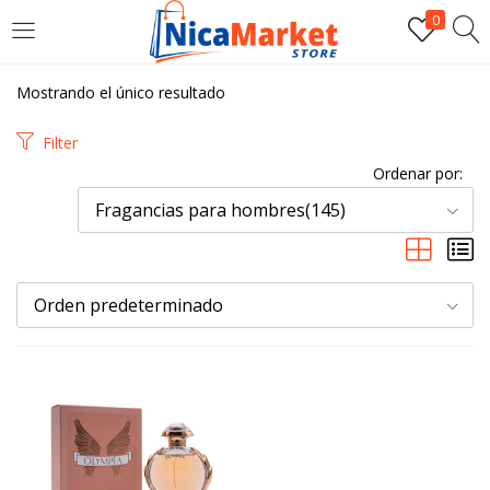
0
INICIAR SESIÓN
Mostrando el único resultado
Introduzca su nombre de usuario y contraseña para iniciar
Filter
sesión.
Ordenar por:
Fragancias para hombres(145)
Orden predeterminado
Por favor, introduce una respuesta en dígitos:
5 × 4 =
Recordarme