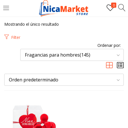
0
INICIAR SESIÓN
Mostrando el único resultado
Introduzca su nombre de usuario y contraseña para iniciar
Filter
sesión.
Ordenar por:
Fragancias para hombres(145)
Orden predeterminado
Por favor, introduce una respuesta en dígitos:
trece + 19 =
Recordarme