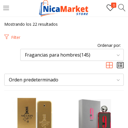
0
INICIAR SESIÓN
Mostrando los 22 resultados
Introduzca su nombre de usuario y contraseña para iniciar
Filter
sesión.
Ordenar por:
Fragancias para hombres(145)
Orden predeterminado
Por favor, introduce una respuesta en dígitos:
18 − 3 =
Recordarme