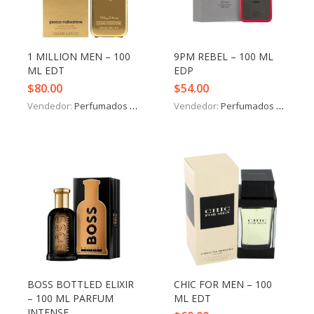
Iniciar Sesión
Olvidó la contraseña?
1 MILLION MEN – 100
9PM REBEL – 100 ML
ML EDT
EDP
$
80.00
$
54.00
Vendedor:
Perfumados y más
Vendedor:
Perfumados y más
BOSS BOTTLED ELIXIR
CHIC FOR MEN – 100
– 100 ML PARFUM
ML EDT
INTENSE