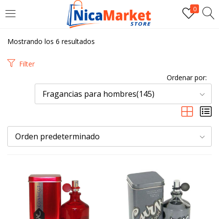
0
INICIAR SESIÓN
Mostrando los 6 resultados
Introduzca su nombre de usuario y contraseña para iniciar
Filter
sesión.
Ordenar por:
Fragancias para hombres(145)
Orden predeterminado
Por favor, introduce una respuesta en dígitos:
ocho − uno =
Recordarme