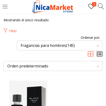
0
INICIAR SESIÓN
Mostrando el único resultado
Introduzca su nombre de usuario y contraseña para iniciar
Filter
sesión.
Ordenar por:
Fragancias para hombres(145)
Orden predeterminado
Por favor, introduce una respuesta en dígitos:
3 × 4 =
Recordarme