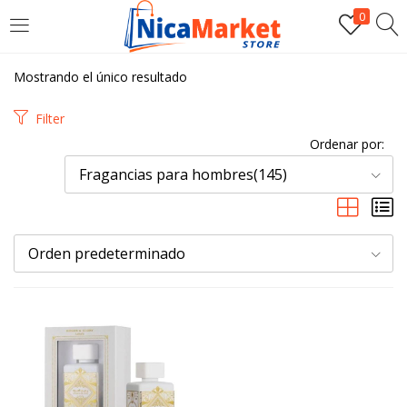
0
INICIAR SESIÓN
Mostrando el único resultado
Introduzca su nombre de usuario y contraseña para iniciar
Filter
sesión.
Ordenar por:
Fragancias para hombres(145)
Orden predeterminado
Por favor, introduce una respuesta en dígitos:
14 − 3 =
Recordarme