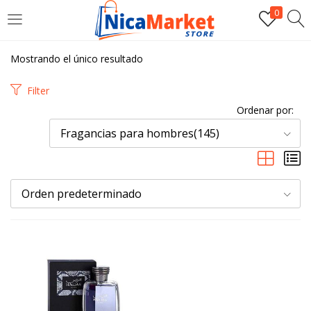
0
INICIAR SESIÓN
Mostrando el único resultado
Introduzca su nombre de usuario y contraseña para iniciar
Filter
sesión.
Ordenar por:
Fragancias para hombres(145)
Orden predeterminado
Por favor, introduce una respuesta en dígitos:
2 × 4 =
Recordarme